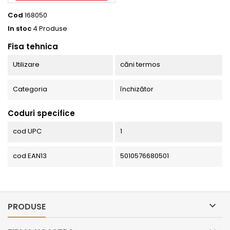
Cod
168050
In stoc
4 Produse
Fisa tehnica
Utilizare
căni termos
Categoria
închizător
Coduri specifice
cod UPC
1
cod EAN13
5010576680501

PRODUSE