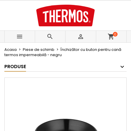
0



shopping_cart
Acasa
Piese de schimb
Închizător cu buton pentru cană
termos impermeabilă - negru
PRODUSE