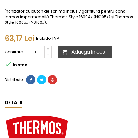
Închizător cu buton de schimb inclusiv garnitura pentru cană
termos impermeabilă Thermos Style 16004x (NS105x) și Thermos
Style 16005x (NS100x).
63,17 Lei
Include TVA
Adauga in cos
Cantitate


În stoc
Distribuie
DETALII